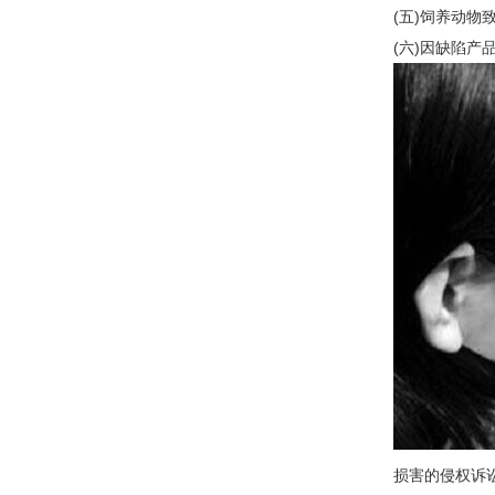
(五)饲养动
(六)因缺陷产
损害的侵权诉