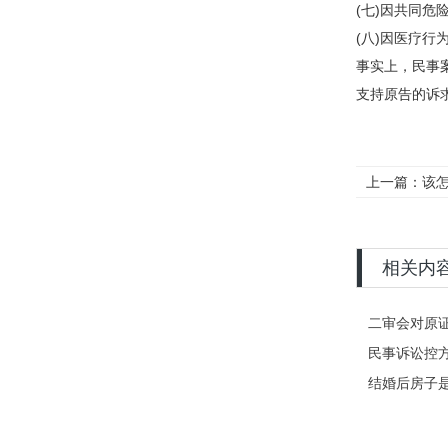
(七)因共同
(八)因医疗
事实上，民事
支持原告的诉
上一篇：
该
相关内
二审会对原
民事诉讼控
结婚后房子