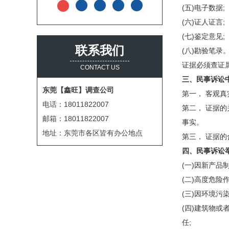
(五)电子数据;
(六)证人证言;
(七)鉴定意见;
联系我们
(八)勘验笔录
证据必须查证
CONTACT US
三、民事诉讼
东莞【鑫旺】调查公司
第一， 客观
电话：18011822007
第二， 证据
邮箱：18011822007
事实。
地址：东莞市各区皆有办公地点
第三， 证据
四、民事诉讼
(一)因新产
(二)高度危
(三)因环境
(四)建筑物
任;