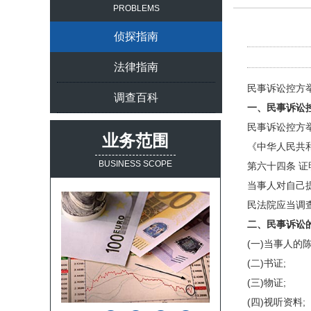
PROBLEMS
侦探指南
法律指南
民事诉讼控方
调查百科
一、民事诉讼
民事诉讼控方
业务范围
《中华人民共
BUSINESS SCOPE
第六十四条 
当事人对自己
民法院应当调
二、民事诉讼
(一)当事人的陈
(二)书证;
(三)物证;
(四)视听资料;