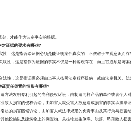
。
属实，才能作为认定事实的根据。
中对证据的要求有哪些?
真实性，这是指诉讼证据必须是能证明案件真实的、不依赖于主观意识而存
的关联性，这是指作为证据的事实不仅是一种客观存在，而且它必须是与案
的合法性，这是指证据必须由当事人按照法定程序提供，或由法定机关、法
举证责任倒置的情形有哪些?
品制造方法发明专利引起的专利侵权诉讼，由制造同样产品的单位或者个人
险作业致人损害的侵权诉讼，由加害人就受害人故意造成损害的事实承担举证
污染引起的损害赔偿诉讼，由加害人就法律规定的免责事由及其行为与损害
或者其他设施以及建筑物上的搁置物、悬挂物发生倒塌、脱落、坠落致人损