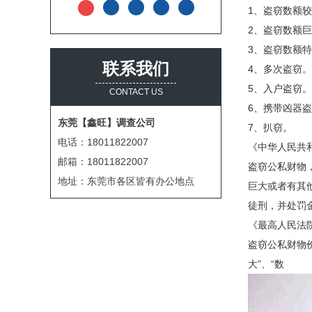
1、盗窃数额
2、盗窃数额巨
3、盗窃数额特
联系我们
4、多次盗窃。
5、入户盗窃。
CONTACT US
6、携带凶器
东莞【鑫旺】调查公司
7、扒窃。
电话：18011822007
《中华人民共
邮箱：18011822007
盗窃公私财物
地址：东莞市各区皆有办公地点
巨大或者有其
徒刑，并处罚
《最高人民法
盗窃公私财物
大”、“数