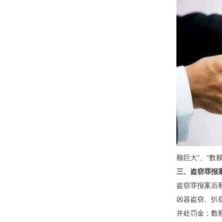
额巨大”、“数
三、盗窃罪报
盗窃罪报案后
凶器盗窃、扒
并处罚金；数