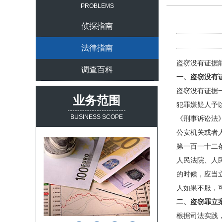
PROBLEMS
侦探指南
法律指南
盗窃没有证据
调查百科
一、盗窃没有
盗窃没有证据
业务范围
犯罪嫌疑人予
BUSINESS SCOPE
《刑事诉讼法
公安机关或者
第一百一十二
人民法院、人
的时候，应当
人如果不服，
二、盗窃罪立
根据司法实践